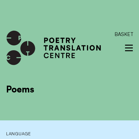
International shipping available - enter your address at
checkout to calculate the rate
Dismiss
SKIP TO CONTENT
BASKET
Poems
LANGUAGE