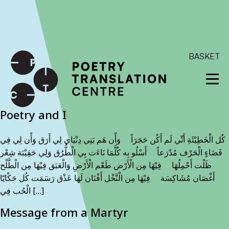
International shipping available - enter your address at
checkout to calculate the rate
Dismiss
SKIP TO CONTENT
BASKET
Poetry and I
كُل الْخَطِيْئَةِ أَنِّي لَم أَكُن حَجَرَاً وَأًن هَم بَنِي دِنْيَاي لِي أَرَق وَأًن لِي فِي
فَضَاءٍ الْحَرْف مُدْرَعاً أَسْلُو بِه كُلَّمَا نَاءَت بِي الْطُّرُق وَلِي حَقِيْبَة شِعْر
ظَلْت أَحْمِلُهَا فِيْهَا مِن الْأَرْض طَعْم الْأَرْضِ وَالْعَبَق فِيْهَا مِن الْطَّلْح
أَغْصَان مُشَاكِسَة فِيْهَا مِن الْنَّخْل أَفْنَان لَهَا عَذْق رَسَمَت كُل حَكْايّا
الْحُب فِي […]
Message from a Martyr