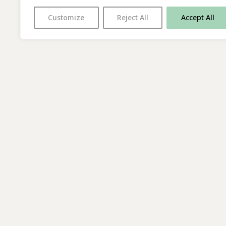
Customize
Reject All
Accept All
With thanks to all
our supporters