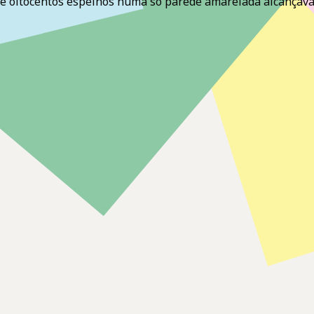
l e oitocentos espelhos numa só parede amarelada alcançav