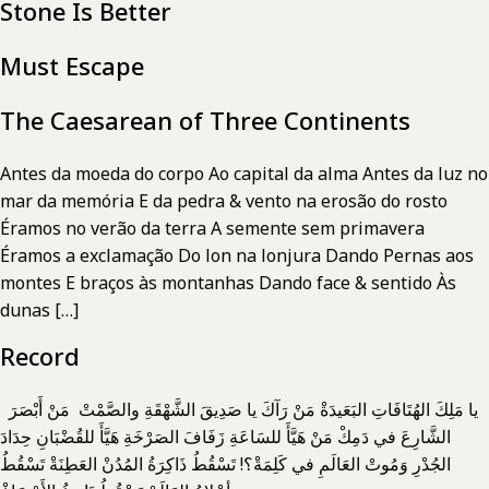
Stone Is Better
Must Escape
The Caesarean of Three Continents
Antes da moeda do corpo Ao capital da alma Antes da luz no
mar da memória E da pedra & vento na erosão do rosto
Éramos no verão da terra A semente sem primavera
Éramos a exclamação Do lon na lonjura Dando Pernas aos
montes E braços às montanhas Dando face & sentido Às
dunas […]
Record
يا مَلِكَ الهُتَافَاتِ البَعَيدَةْ مَنْ رَآكَ يا صَدِيقَ الشَّهْقَةِ والصَّمْتْ مَنْ أَبْصَرَ
الشَّارِعَ في دَمِكْ مَنْ هَيَّأَ للسَاعَةِ زَفَافَ الصَرْخَةِ هَيَّأَ للقُضْبَانِ حِدَادَ
الجُدْرِ وَمُوتْ العَالَمِ في كَلِمَةْ؟! تَسْقُطُ ذَاكِرَةُ المُدُنْ العَطِنَةْ تَسْقُطُ