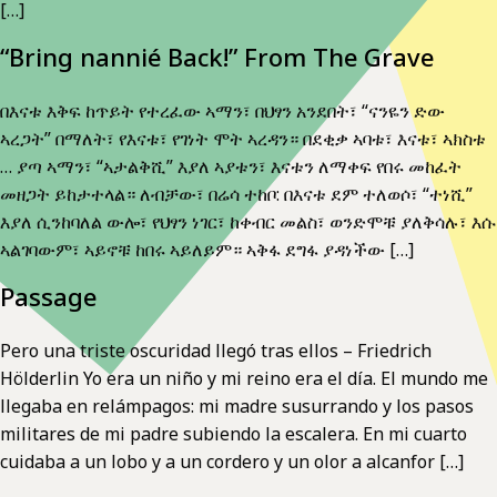
[…]
“Bring nannié Back!” From The Grave
በእናቱ እቅፍ ከጥይት የተረፈው ኣማን፣ በህፃን አንደበት፣ “ናንዬን ድው
ኣረጋት” በማለት፣ የእናቱ፣ የገነት ሞት ኣረዳን። በደቂቃ ኣባቱ፣ እናቱ፣ ኣክስቱ
… ያጣ ኣማን፣ “ኣታልቅሺ” እያለ ኣያቱን፣ እናቱን ለማቀፍ የበሩ መከፈት
መዘጋት ይከታተላል። ለብቻው፣ በሬሳ ተከቦ: በእናቱ ደም ተለወሶ፣ “ተነሺ”
እያለ ሲንከባለል ውሎ፣ የህፃን ነገር፣ ከቀብር መልስ፣ ወንድሞቹ ያለቅሳሉ፣ እሱ
ኣልገባውም፣ ኣይኖቹ ከበሩ ኣይለይም። ኣቅፋ ደግፋ ያዳነችው […]
Passage
Pero una triste oscuridad llegó tras ellos – Friedrich
Hölderlin Yo era un niño y mi reino era el día. El mundo me
llegaba en relámpagos: mi madre susurrando y los pasos
militares de mi padre subiendo la escalera. En mi cuarto
cuidaba a un lobo y a un cordero y un olor a alcanfor […]