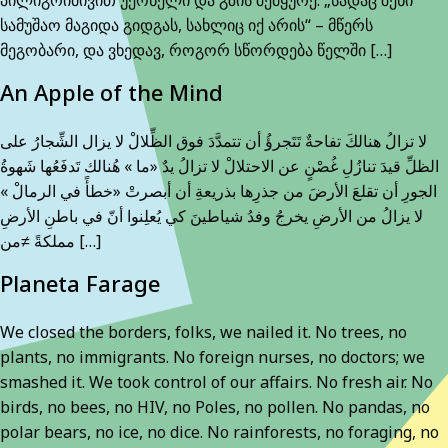
სამუშაო მაგიდა გიდგას, სახლიც იქ არის“ – მწერს
მეგობარი, და ვხედავ, როგორ სწორდება წელში […]
An Apple of the Mind
لا تزالُ هنالكَ تفاحةٌ تَتَجرؤُ أن تتمدَّدَ فوق الظِّلالْ لا يزال الشِّجارُ على
الظلِّ قيدَ تنازُلِ غُصْنٍ عن الاحتلالْ لا تزالُ يدٌ «ما » هُنالك تَدفَعُها شَهوةُ
الجورِ أن تقلعَ الأرضَ من جذرِها بذريعةِ أن أبصرتْ «خطأً في الرمالْ »
لا يزالُ من الأرضِ يخرجُ وفدُ شياطينَ كي يُعلِنوا أنّ في باطنِ الأرضِ
مملكةً ≠من […]
Planeta Farage
We closed the borders, folks, we nailed it. No trees, no
plants, no immigrants. No foreign nurses, no doctors; we
smashed it. We took control of our affairs. No fresh air. No
birds, no bees, no HIV, no Poles, no pollen. No pandas, no
polar bears, no ice, no dice. No rainforests, no foraging, no