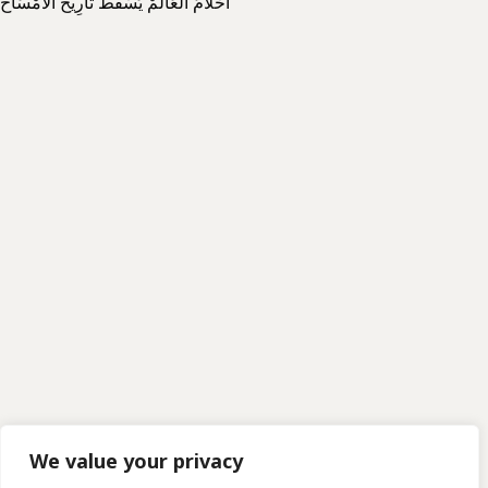
أحْلامُ العَالَمْ يَسْقُطُ تَارِيخُ الأَمْسَاخْ
We value your privacy