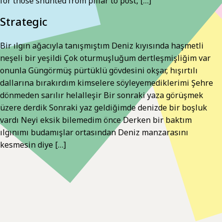
for those shunted from pillar to post, […]
Strategic
Bir ılgın ağacıyla tanışmıştım Deniz kıyısında haşmetli
neşeli bir yeşildi Çok oturmuşluğum dertleşmişliğim var
onunla Güngörmüş pürtüklü gövdesini okşar, hışırtılı
dallarına bırakırdım kimselere söyleyemediklerimi Şehre
dönmeden sarılır helalleşir Bir sonraki yaza görüşmek
üzere derdik Sonraki yaz geldiğimde denizde bir boşluk
vardı Neyi eksik bilemedim önce Derken bir baktım
ılgınımı budamışlar ortasından Deniz manzarasını
kesmesin diye […]