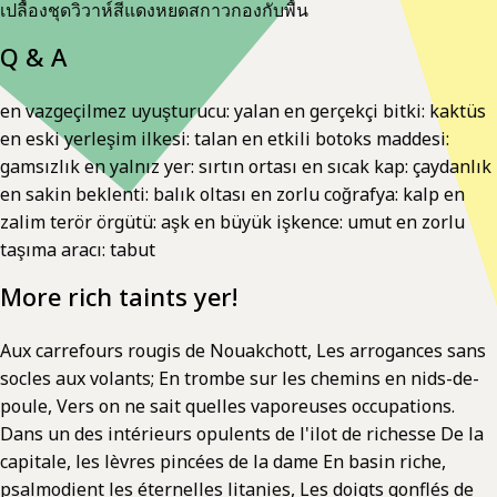
เปลื้องชุดวิวาห์สีแดงหยดสกาวกองกับพื้น
Q & A
en vazgeçilmez uyuşturucu: yalan en gerçekçi bitki: kaktüs
en eski yerleşim ilkesi: talan en etkili botoks maddesi:
gamsızlık en yalnız yer: sırtın ortası en sıcak kap: çaydanlık
en sakin beklenti: balık oltası en zorlu coğrafya: kalp en
zalim terör örgütü: aşk en büyük işkence: umut en zorlu
taşıma aracı: tabut
More rich taints yer!
Aux carrefours rougis de Nouakchott, Les arrogances sans
socles aux volants; En trombe sur les chemins en nids-de-
poule, Vers on ne sait quelles vaporeuses occupations.
Dans un des intérieurs opulents de l'ilot de richesse De la
capitale, les lèvres pincées de la dame En basin riche,
psalmodient les éternelles litanies, Les doigts gonflés de