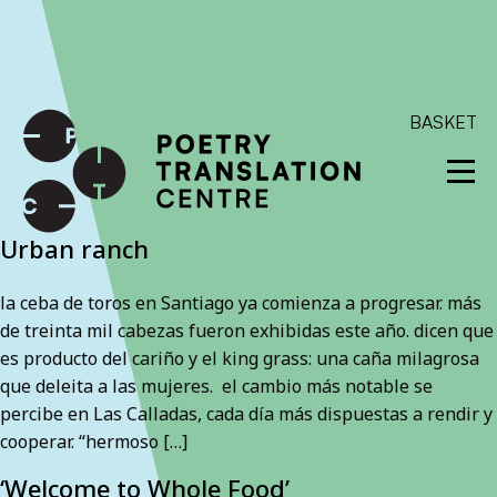
International shipping available - enter your address at
checkout to calculate the rate
Dismiss
SKIP TO CONTENT
BASKET
Urban ranch
la ceba de toros en Santiago ya comienza a progresar. más
de treinta mil cabezas fueron exhibidas este año. dicen que
es producto del cariño y el king grass: una caña milagrosa
que deleita a las mujeres. el cambio más notable se
percibe en Las Calladas, cada día más dispuestas a rendir y
cooperar. “hermoso […]
‘Welcome to Whole Food’