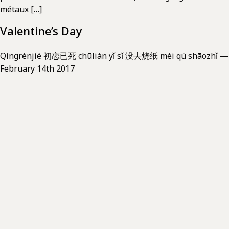
métaux […]
Valentine’s Day
Qíngrénjié 初恋已死 chūliàn yǐ sǐ 没去烧纸 méi qù shāozhǐ —
February 14th 2017