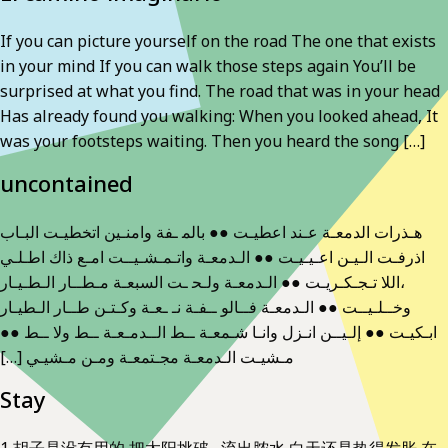
If you can picture yourself on the road The one that exists
in your mind If you can walk those steps again You’ll be
surprised at what you find. The road that was in your head
Has already found you walking: When you looked ahead, It
was your footsteps waiting. Then you heard the song […]
uncontained
‫ھـﺬرات اﻟﺪﻣﻌـﺔ ﻋـﻨﺪ اﻋﻄﯿـﺖ ●● ﺑﺎﻟﻤ ـﻔﺔ واﻣﻨـﯿﻦ اﺗﺨﻄﯿـﺖ‬ ‫اﻟﺒـﺎب
،‬اﻟﻼ ﺗـﺠـﻜـﺮﯾـﺖ ●● اﻟـﺪﻣﻌـﺔ وﻟـﺤ ـﺖ اﻟﺴﺒﻌـﺔ‬ ‫ﻣـﻄــﺎر اﻟـﻄـﯿـﺎر
وﺧــﻠـﯿــﺖ ●● اﻟـﺪﻣﻌـﺔ ﻓــﺎﻟﻮ ــﻔـﺔ ﻧـ ـﻌـﺔ‬ ‫وﻛـﺘـﻦ طــﺎر اﻟـﻄﯿـﺎر
اﺑـﻜﯿـﺖ ●● إﻟـﯿــﻦ اﻧـﺰل واﻧـﺎ ﺷـﻤﻌـﺔ‬ ‫ــﻂ اﻟــﺪﻣـﻌـﺔ ــﻂ وﻻ ــﻂ ●●
ﻣـﺸﯿـﺖ اﻟـﺪﻣﻌـﺔ ﻣﺠـﺘﻤﻌـﺔ‬ ‫وﻣـﻦ ﻣـﺸﯿـﻲ […]
Stay
1 胡子是没有用的 把太阳挑破, 流出脓水 白天还是热得发胀 在