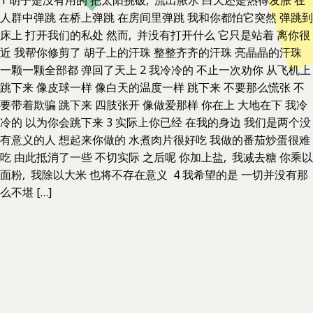
人群中弹跳 在桥上弹跳 在房间里弹跳 我和你都怕它突然 弹跳到
床上 打开我们的私处 然而, 并没有打开什么 它只是站着 离你很
近 我帮你修剪了 胡子上的汗珠 整整齐齐的汗珠 亮晶晶的汗珠
一颗一颗全部都 弹回了天上 2 我冷冷的 不止一次劝你 从飞机上
跳下来 像皮球一样 像白天的温度一样 跳下来 不要那么慌张 不
要带着欺骗 跳下来 四肢张开 像做爱那样 你在上 大地在下 我冷
冷的 以为你会跳下来 3 实际上你已经 在我的身边 我们是两个没
有意义的人 想起来你做的 水煮肉片很好吃 我做的番茄炒蛋很难
吃 由此抵消了一些 不切实际 之后呢 你加上盐, 我减去糖 你乘以
面粉, 我除以大米 也将不存在意义 4 我希望的是 一切并没有那
么不堪 […]