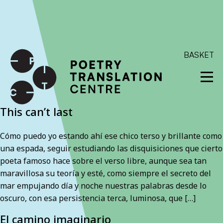
International shipping available - enter your address at
checkout to calculate the rate
Dismiss
SKIP TO CONTENT
BASKET
This can’t last
Cómo puedo yo estando ahí ese chico terso y brillante como
una espada, seguir estudiando las disquisiciones que cierto
poeta famoso hace sobre el verso libre, aunque sea tan
maravillosa su teoría y esté, como siempre el secreto del
mar empujando día y noche nuestras palabras desde lo
oscuro, con esa persistencia terca, luminosa, que […]
El camino imaginario