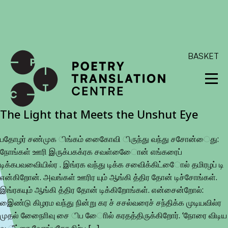
International shipping available - enter your address at
checkout to calculate the rate
Dismiss
SKIP TO CONTENT
BASKET
The Light that Meets the Unshut Eye
பதோழர் சண்முக ிங்கம் கைைோவி ிருந்து வந்து சசோன்ைது:
நோங்கள் ஊரி இருக்பகக்ரக சவள்ைோைன் எங்கரைப்
டிக்கபவவிையில்ர . இங்ரக வந்து டிக்க சவைிக்கிட்ைோல் தமிரழப் டி
என்கிறோன். அவங்கள் ஊரிர யும் ஆங்கி த்திர தோன் டிச்சோங்கள்.
இங்ரகயும் ஆங்கி த்திர தோன் டிக்கிறோங்கள். என்சைன்றோல்:
இைண்டு கிழரம வந்து நின்று கர ச் சசல்வரைச் சந்திக்க முடியவில்ர
முதல் நோைிைவு சை ிப ோைில் கரதத்திருக்கிறோர். ‘நோரை விடிய
வ ீட்ரை வோங்பகோ நிற்ப […]