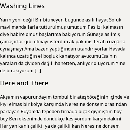
Washing Lines
Yarın yeni değil Bir bitmeyen bugünde asılı hayat Soluk
mavi mandallarla tutturulmuş umudum Pas izi kalmasın
diye habire omuz başlarıma bakıyorum Güneşe asılmış
çamaşırlar gibi olmayı isterdim ak pak mis ferah rüzgârla
oynaşmayı Ama bazen yaptığından utandırıyorlar Havada
kalınca uzattığın el boşluk kanatıyor avucumu İsa’nın
yaraları da çividen değil ihanetten, anlıyor oluyorum Yine
de bırakıyorum […]
Here and There
Akşamın vapurundayım tombul bir ateşböceğinin içinde Ve
kıyı elmas bir kolye karşımda Neresine dönsem orasından
parlayan Rüyamda tepeden tırnağa bıçak giymiştim boy
boy Ben eksenimde döndükçe kesiyordum karşımdakini
Her yan kanlı çelikti ya da çelikli kan Neresine dönsem