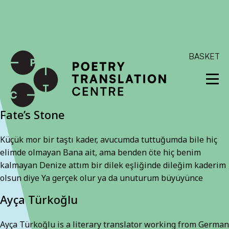
International shipping available - enter your address at
checkout to calculate the rate
Dismiss
SKIP TO CONTENT
BASKET
Fate’s Stone
Küçük mor bir taştı kader, avucumda tuttuğumda bile hiç
elimde olmayan Bana ait, ama benden öte hiç benim
kalmayan Denize attım bir dilek eşliğinde dileğim kaderim
olsun diye Ya gerçek olur ya da unuturum büyüyünce
Ayça Türkoğlu
Ayça Türkoğlu is a literary translator working from German