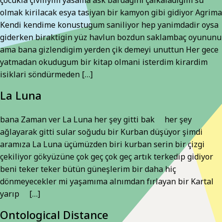
olmak kirilacak esya tasiyan bir kamyon gibi gidiyor Agrima
Kendi kendime konustugum saniliyor hep yanimdadir oysa
giderken biraktigin yüz havlun bozdun saklambaç oyununu
ama bana gizlendigim yerden çik demeyi unuttun Her gece
yatmadan okudugum bir kitap olmani isterdim kirardim
isiklari söndürmeden […]
La Luna
bana Zaman ver La Luna her şey gitti bak her şey
ağlayarak gitti sular soğudu bir Kurban düşüyor şimdi
aramıza La Luna üçümüzden biri kurban serin bir çizgi
çekiliyor gökyüzüne çok geç çok geç artık terkedip gidiyor
beni teker teker bütün güneşlerim bir daha hiç
dönmeyecekler mi yaşamıma alnımdan fırlayan bir Kartal
yarıp […]
Ontological Distance