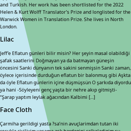
and Turkish. Her work has been shortlisted for the 2022
Helen & Kurt Wolff Translator’s Prize and longlisted for the
Warwick Women in Translation Prize. She lives in North
London.
Lilac
Jeff’e Eflatun günleri bilir misin? Her şeyin masal olabildiği
şafak saatlerini Doğmayan ya da batmayan güneşin
öncesini Sanki dünyanın tek sakini senmişsin Sanki zaman,
öylece içerisinde durduğun eflatun bir balonmuş gibi Aşkta
da öyle Eflatun günlerin içine düşmüşsün O şarkıda diyordu
ya hani -Söyleyeni genç yaşta bir nehre akıp gitmişti-
“Şarap yaptım leylak ağacından Kalbimi […]
Face Cloth
Çarmiha gerildigi yasta ?sa’nin avuçlarimdan tutan iki
çocukla çiviliyim yasama ask bardagini çalkaladigim su