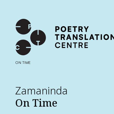
International shipping available - enter your address at che
SKIP TO CONTENT
ON TIME
Zamaninda
On Time