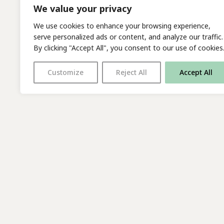
We value your privacy
We use cookies to enhance your browsing experience,
serve personalized ads or content, and analyze our traffic.
By clicking "Accept All", you consent to our use of cookies
Customize
Reject All
Accept All
With thanks to all
our supporters