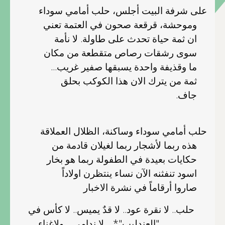
على شرفة البيت أجلس، حلب أمامي سوداء
وموحشة، قرقعة صحون في العتمة تعني
ان ثمة حياة تحدث على طاولة. لا نأمة
سوى رشقات رصاص متقطعة من مكان
ما وقذيفة واحدة يسبقها صفير غريب...
ثمة من يترك الان هذا الكوكب بحلق
جاف.
حلب أمامي سوداء وساكنة، الظلال العملاقة
هذه ربما لأشجار ربما لغيلان قادمة من
حكايات بعيدة في الطفولة ربما هو بخار
اسود تنفثنه الآن نساء ينتظرن اولاداً
صاروا أرقاماً في نشرة الاخبار
حلب.. لا نقرة عود.. لا قدٌ يميس.. لا كأس في
"العندليب"* .. لا ندامى .. ولاغناء