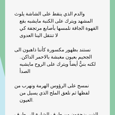
والدم الذي ينقط على الشاشة يلوث
المشهد ويترك على الكنبة مايشبه بقع
القهوة الجافة نلمسها بأصابع مرتجفة كي
لا تنتقل الينا العدوى
نستند بظهور مكسورة كأننا ذاهبون الى
الجحيم بعيون مغبشة بالاحمر الداكن..
لكنه بنيٌّ أيضاً ويترك على الروح مايشبه
الصدأ
نمسح على الرؤوس الهرمة ونهرب من
لفظها ثم نلعق الملح الذي يسيل من
العيون.
الذين يزحفون من طرف الشارع الى طرف