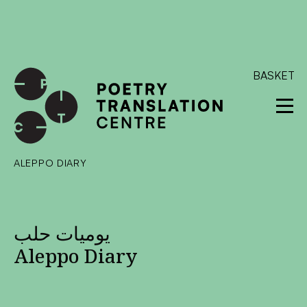
International shipping available - enter your address at
checkout to calculate the rate
Dismiss
SKIP TO CONTENT
BASKET
ALEPPO DIARY
يوميات حلب
Aleppo Diary