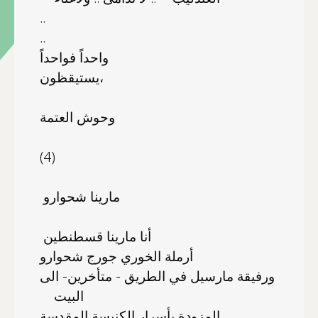
..
..
واحداً فواحداً
يستيقظون،
وحوش العتمة
(4)
مارينا شحوارو
أنا مارينا قسطنطين
أرملة الخوري جورج شحوارو
ورفيقة مارسيل في الطريق - متأخرين- الى
البيت
المزودة بأسرار الكنيسة المقدسة