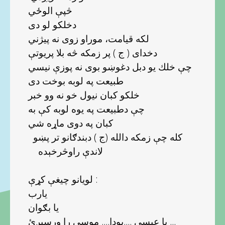
څپې الوځي
دخلكو لو دى
لكه قيامت، موراو زوى نه پيژني
دخداى ( ج ) پر زمكه څه بلا پريوتې
چې خلك يو دبل دغوښو بوى نه پوزې نيسي
طبيعت په لوبه بوخت دى
خلكو كبان نيول خو نه وو خبر
چې دطبيعت په يوه لوبه كې به
كبان په دوى ماړه شي
كله چې زمكه دالله (ج ) دبندګانو تر پښو
لاندې راوڅرخېده
لويانو چيغې كړې :
يارب
يا بګوان
يا عيسى ....بودا.... موسى را ورسيږئ ...