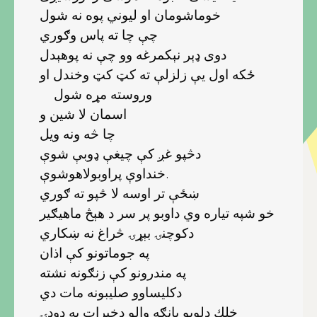
خوماشومان او ليوني پوه نه شول
چې چا ته پاس وګوري
دوى ډېر نېكمرغه وو چې نه پوهېدل
ځكه اول يې زلزلې ته كټ كټ وخندل او
وروسته مړه شول
اسمان لا شين و
چا څه ونه ويل
دڅپو غږ كې چيغې ډوبې شوې
خنداوې پراوبولاهوشوې.
ښځې تر اوسه لا څپو ته ګوري
خو شپه تياره وي داوبو پر سر د هېڅ ماهيګير
دكوچنۍ بېړۍ څراغ نه ښكاري
په جوماتونو كې اذان
په مندرونو كې زنګونه نشته
دكليساوو صليبونه مات دي
خلك دلويو پانګه والو دخيرات په ډوډۍ