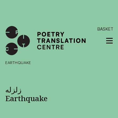
International shipping available - enter your address at
checkout to calculate the rate
Dismiss
SKIP TO CONTENT
BASKET
EARTHQUAKE
زلزله
Earthquake