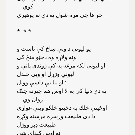
كوي
خو ها چې مړه شول په دې نه پوهيږي .
* * *
يو ليونى د ونې ښاخ كې ناست و
ونه ولاړه وه دخټو منځ كې
او ليونى لكه مرغه په كې ژوندى پاتې و
ليوني وژړل او ويې خندل
او بيا يې داسې وويل :
په دې دنيا كې به لا اوس هم چېرته جنګ
روان وي
اوځينې خلك به دځينو خلكو وينې غواړي
دا دى طبيعت ورسره مرسته وكړه
طبيعت ډېر ووژل
نو اوس كېداى شي