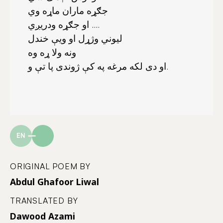
جګړه ماران ماړه وي
او جګړه ودريږي ....
ليوني وژړل او ويې خندل
ونه ولا ړه وه
او دى لكه مرغه په كې ژوندى پا تې و.
EN
ORIGINAL POEM BY
Abdul Ghafoor Liwal
TRANSLATED BY
Dawood Azami