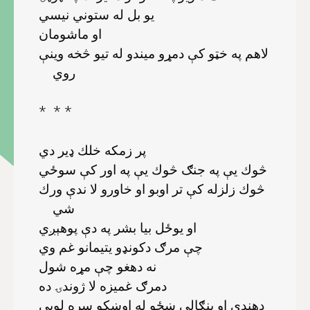
يو بل له ستوني نيسي
او ماشومان
لاهم په خټو كې دمړو ميندو له تيو څخه وينې
روي
* * *
پر زمكه خلك ډير دي
څوك يې په جنګ څوك يې په اور كې سوځي
څوك زلزله كې تر اوبو او خاورو لا ندې ورك
شي
او يوځل بيا بشر په دې پوهېږي
چې مرګ دكونډو يتيمانو غم وي
نه دهغو چې مړه شول
دمرګ غميزه لا ژوندۍ ده
دهندي او بنګالي ښځو له اوښكو سره لوبې