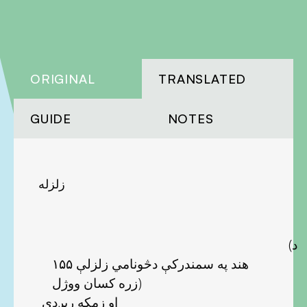
ORIGINAL
TRANSLATED
GUIDE
NOTES
زلزله
(د
هند په سمندركې دڅونامي زلزلې ۱۵۵
زره كسان ووژل)
او زمكه ريږدي