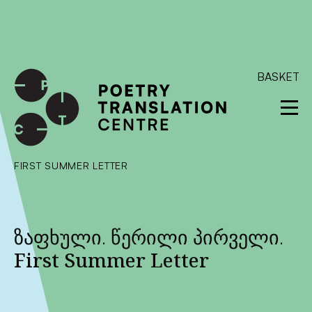
International shipping available - enter your address at
checkout to calculate the rate
Dismiss
SKIP TO CONTENT
BASKET
FIRST SUMMER LETTER
ზაფხული. წერილი პირველი.
First Summer Letter