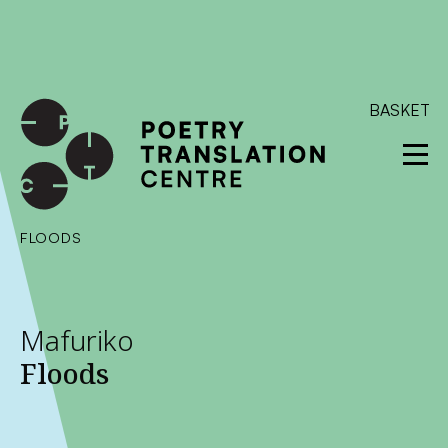
International shipping available - enter your address at
checkout to calculate the rate
Dismiss
SKIP TO CONTENT
BASKET
FLOODS
Mafuriko
Floods