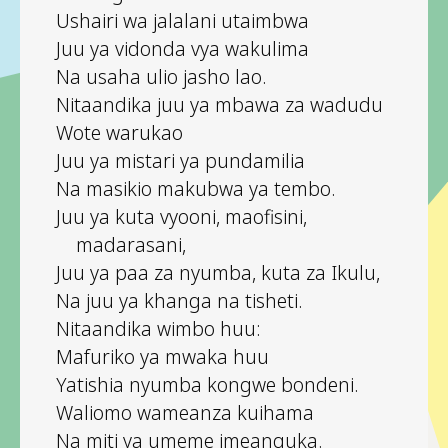
Ushairi wa jalalani utaimbwa
Juu ya vidonda vya wakulima
Na usaha ulio jasho lao.
Nitaandika juu ya mbawa za wadudu
Wote warukao
Juu ya mistari ya pundamilia
Na masikio makubwa ya tembo.
Juu ya kuta vyooni, maofisini,
madarasani,
Juu ya paa za nyumba, kuta za Ikulu,
Na juu ya khanga na tisheti.
Nitaandika wimbo huu:
Mafuriko ya mwaka huu
Yatishia nyumba kongwe bondeni.
Waliomo wameanza kuihama
Na miti ya umeme imeanguka.