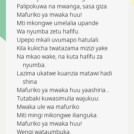
Palipokuwa na mwanga, sasa giza.
Mafuriko ya mwaka huu!
Mti mkongwe umelalia upande
Wa nyumba zetu hafifu.
Upepo mkali uvumapo hatulali.
Kila kukicha twatazama mizizi yake
Na mkao wake, na kuta hafifu za
nyumba.
Lazima ukatwe kuanzia matawi hadi
shina
Mafuriko ya mwaka huu yaashiria...
Tutabaki kuwasimulia wajukuu:
Mwaka ule wa mafuriko
Miti mingi mikongwe ilianguka.
Mafuriko ya mwaka huu!
Wengi wataumbuka.