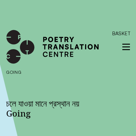
International shipping available - enter your address at
checkout to calculate the rate
Dismiss
SKIP TO CONTENT
BASKET
GOING
চলে যাওয়া মানে প্রস্থান নয়
Going