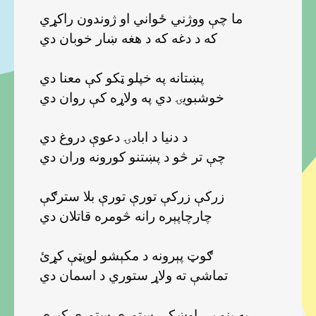
ما چې ووژني ځواني او ژوندون راکړي
که د دغه که د هغه ښار خوبان دي
پښتانه په خپلو ټکو کې معنا دي
خوشبويۍ دي په ولاړه کې روان دي
د دنيا د ابادۍ دعوې دروغ دي
چې تر څو د پښتنو کورونه وران دي
زرکې زرکې تورې تورې بلا سترګې
چارچاپېره رانه څومره قاتلان دي
ګوټ پېرونه د مکېشو لوپټې کړئ
تماشې ته ولاړ ستوري د اسمان دي
په بڼو يې اوښکې ستوري ستوري کيږي