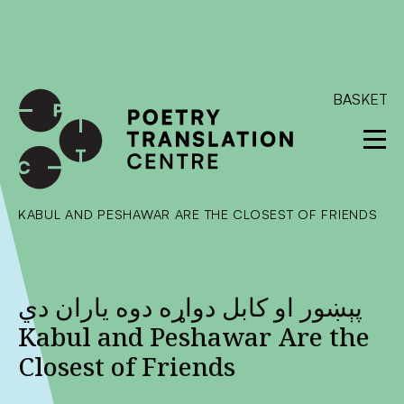
International shipping available - enter your address at
checkout to calculate the rate
Dismiss
SKIP TO CONTENT
BASKET
KABUL AND PESHAWAR ARE THE CLOSEST OF FRIENDS
پېښور او کابل دواړه دوه ياران دي
Kabul and Peshawar Are the
Closest of Friends