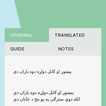
ORIGINAL
TRANSLATED
GUIDE
NOTES
پېښور او کابل دواړه دوه ياران دي
پېښور او کابل دواړه دوه ياران دي
لکه دوې سترګې په يو مخ د جانان دي