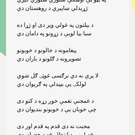
ژړېدلي ښاپيري د روهستان دي
د بېلتون په غولي وير دى او ژړا ده
سبا بيا لوبې د زړونو په دامان دي
پېغامونه د خالونو د خوبونو
تصويرونه د ګلونو د باران دي
لا پرې نه دي نرګسى غوټۍ ګل شوي
لولکۍ يې بڼېدلې په ګرېوان دي
د غمجنې نغمې خوږ زړه د کتو دى
چې خوبان يې د خوبونو بنديوان دي
محبت نه دی قدم په قدم اور دى
څه لمبې د انتظار څه د هجران دي