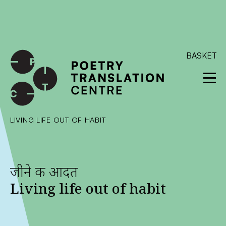
International shipping available - enter your address at
checkout to calculate the rate
Dismiss
SKIP TO CONTENT
BASKET
LIVING LIFE OUT OF HABIT
जीने की आदत
Living life out of habit