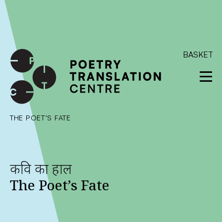
International shipping available - enter your address at
checkout to calculate the rate
Dismiss
SKIP TO CONTENT
BASKET
THE POET’S FATE
कवि का हाल
The Poet’s Fate