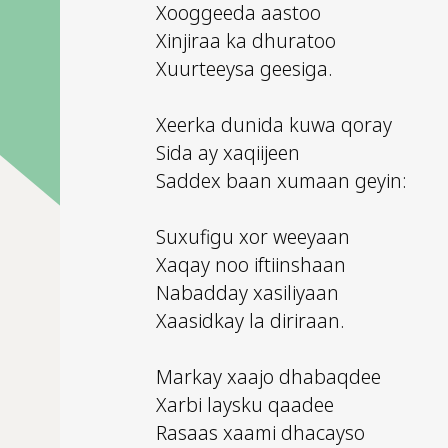
Xooggeeda aastoo
Xinjiraa ka dhuratoo
Xuurteeysa geesiga.
Xeerka dunida kuwa qoray
Sida ay xaqiijeen
Saddex baan xumaan geyin:
Suxufigu xor weeyaan
Xaqay noo iftiinshaan
Nabadday xasiliyaan
Xaasidkay la diriraan.
Markay xaajo dhabaqdee
Xarbi laysku qaadee
Rasaas xaami dhacayso