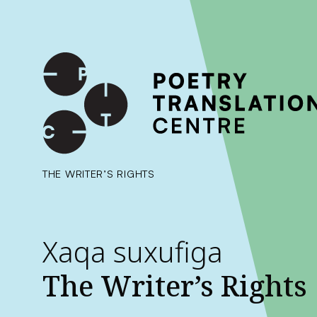
International shipping available - enter your address at che
SKIP TO CONTENT
THE WRITER’S RIGHTS
Xaqa suxufiga
The Writer’s Rights