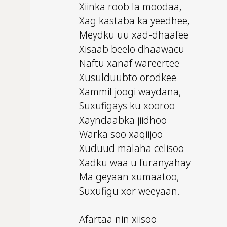
Xiinka roob la moodaa,
Xag kastaba ka yeedhee,
Meydku uu xad-dhaafee
Xisaab beelo dhaawacu
Naftu xanaf wareertee
Xusulduubto orodkee
Xammil joogi waydana,
Suxufigays ku xooroo
Xayndaabka jiidhoo
Warka soo xaqiijoo
Xuduud malaha celisoo
Xadku waa u furanyahay
Ma geyaan xumaatoo,
Suxufigu xor weeyaan.
Afartaa nin xiisoo