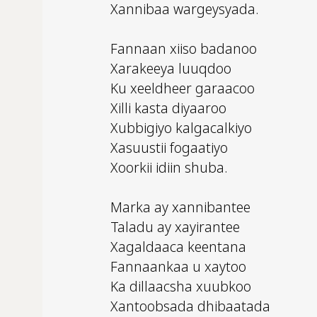
Xannibaa wargeysyada.
Fannaan xiiso badanoo
Xarakeeya luuqdoo
Ku xeeldheer garaacoo
Xilli kasta diyaaroo
Xubbigiyo kalgacalkiyo
Xasuustii fogaatiyo
Xoorkii idiin shuba.
Marka ay xannibantee
Taladu ay xayirantee
Xagaldaaca keentana
Fannaankaa u xaytoo
Ka dillaacsha xuubkoo
Xantoobsada dhibaatada