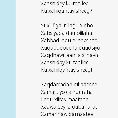
Xaashidey ku taallee
Ku xariiqantay sheeg?
Suxufiga in lagu xidho
Xabsiyada dambiilaha
Xabbad lagu dilaacshoo
Xuquuqdood la duudsiyo
Xaqdhawr aan la siinayn,
Xaashiday ku taallee
Ku xariiiqantay sheeg!
Xaqdarradan dillaacdee
Xamastiyo carruuraha
Lagu xiiray maatada
Xaawaleey la dabarjaray
Xamar haw darnaatee