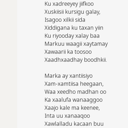
Ku xadreeyey jiifkoo
Xuskiisii kursigu galay,
Isagoo xilkii sida
Xiddigana ku taxan yiin
Ku riyooday xalay baa
Markuu waagii xaytamay
Xawaarii ka toosoo
Xaadhxaadhay boodhkii.
Marka ay xantiisiyo
Xam-xamtiisa heegaan,
Waa xeedho madhan oo
Ka xaalufa wanaaggoo
Xaajo kale ma keenee,
Inta uu xanaaqoo
Xawlalladu kacaan buu