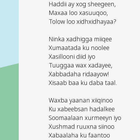
Haddii ay xog sheegeen,
Maxaa loo xasuuqoo,
Tolow loo xidhxidhayaa?
Ninka xadhigga miiqee
Xumaatada ku noolee
Xasillooni diid iyo
Tuuggaa wax xadayee,
Xabbadaha ridaayow!
Xisaab baa ku daba taal.
Waxba yaanan xiiqinoo
Ku xabeebsan hadalkee
Soomaalaan xurmeeyn iyo
Xushmad ruuxna siinoo
Xabaalaha ku faantoo