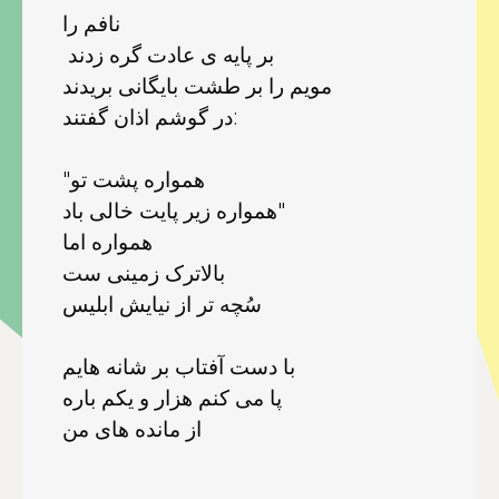
نافم را
بر پايه ی عادت گره زدند
مويم را بر طشت بايگانی بريدند
در گوشم اذان گفتند:
"همواره پشت تو
همواره زير پايت خالی باد"
همواره اما
بالاترک زمينی ست
سُچه تر از نيايش ابليس
با دست آفتاب بر شانه هايم
پا می کنم هزار و يکم باره
از مانده های من