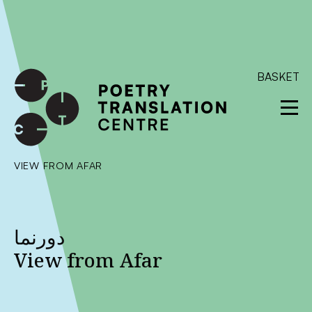
International shipping available - enter your address at
checkout to calculate the rate
Dismiss
SKIP TO CONTENT
BASKET
VIEW FROM AFAR
دورنما
View from Afar