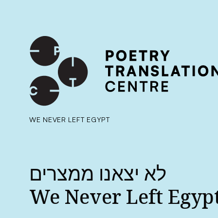
International shipping available - enter your address at che
SKIP TO CONTENT
WE NEVER LEFT EGYPT
לא יצאנו ממצרים
We Never Left Egyp