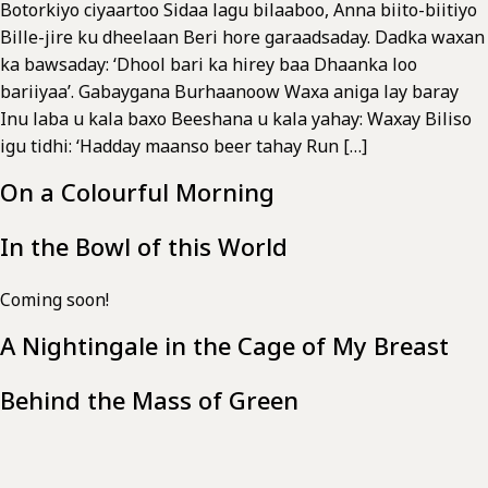
Botorkiyo ciyaartoo Sidaa lagu bilaaboo, Anna biito-biitiyo
Bille-jire ku dheelaan Beri hore garaadsaday. Dadka waxan
ka bawsaday: ‘Dhool bari ka hirey baa Dhaanka loo
bariiyaa’. Gabaygana Burhaanoow Waxa aniga lay baray
Inu laba u kala baxo Beeshana u kala yahay: Waxay Biliso
igu tidhi: ‘Hadday maanso beer tahay Run […]
On a Colourful Morning
In the Bowl of this World
Coming soon!
A Nightingale in the Cage of My Breast
Behind the Mass of Green