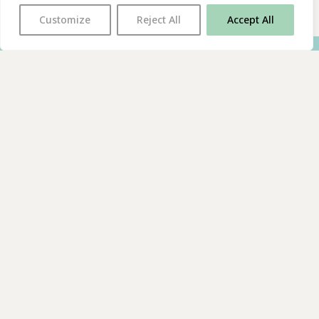
Customize
Reject All
Accept All
With thanks to all
our supporters
JOIN OUR MAILING LIST
Find us on…
FACEBOOK
BLUESKY
INSTAGRAM
YOUTUBE