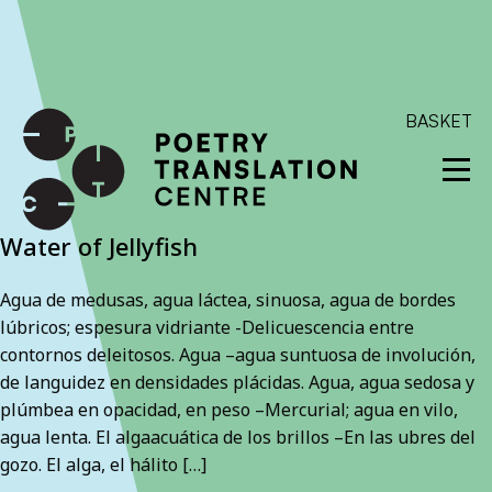
International shipping available - enter your address at
checkout to calculate the rate
Dismiss
SKIP TO CONTENT
BASKET
Water of Jellyfish
Agua de medusas, agua láctea, sinuosa, agua de bordes
lúbricos; espesura vidriante -Delicuescencia entre
contornos deleitosos. Agua –agua suntuosa de involución,
de languidez en densidades plácidas. Agua, agua sedosa y
plúmbea en opacidad, en peso –Mercurial; agua en vilo,
agua lenta. El algaacuática de los brillos –En las ubres del
gozo. El alga, el hálito […]