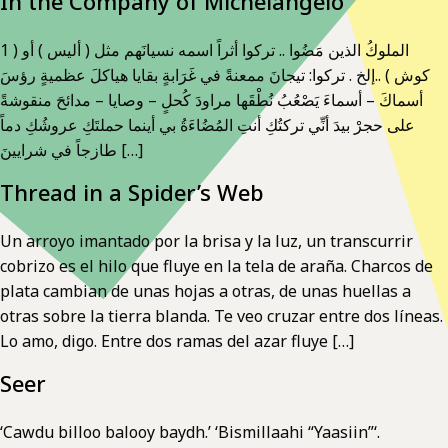
In the Company of Michelangelo
1 الملوكُ الذين مَضُوا .. تركوا أثراً اسمه نسيانَهم مثل ( أليس ) أو (
كوش ) ..إلخ . تركوا: تيجانَ ممعنةً في غَرَابةٍ بقايا هياكلَ عظميةٍ رؤسَ
أسماكَ – أسماءَ يَصْعُبُ نُطْقَها مراودَ كُحلٍ – وصايا – مدائحَ منقوشةً
على حجرْ بيدَ أنِّي تركتُكِ أنتِ المُضُاءَةُ بي أينما حملتَكِ عروشُكِ دماً
طازجاً في شرايينَ […]
Thread in a Spider’s Web
Un arroyo imantado por la brisa y la luz, un transcurrir
cobrizo es el hilo que fluye en la tela de araña. Charcos de
plata cambian de unas hojas a otras, de unas huellas a
otras sobre la tierra blanda. Te veo cruzar entre dos líneas.
Lo amo, digo. Entre dos ramas del azar fluye […]
Seer
‘Cawdu billoo balooy baydh.’ ‘Bismillaahi “Yaasiin”‘.