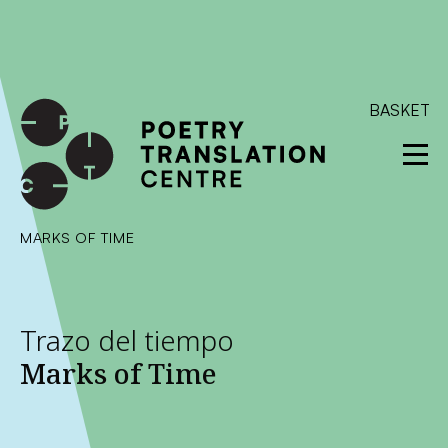
International shipping available - enter your address at
checkout to calculate the rate
Dismiss
SKIP TO CONTENT
BASKET
MARKS OF TIME
Trazo del tiempo
Marks of Time