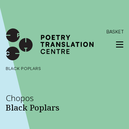
International shipping available - enter your address at
checkout to calculate the rate
Dismiss
SKIP TO CONTENT
BASKET
BLACK POPLARS
Chopos
Black Poplars