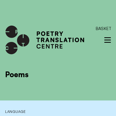
International shipping available - enter your address at
checkout to calculate the rate
Dismiss
SKIP TO CONTENT
BASKET
Poems
LANGUAGE