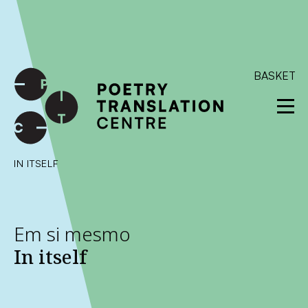
International shipping available - enter your address at
checkout to calculate the rate
Dismiss
SKIP TO CONTENT
BASKET
IN ITSELF
Em si mesmo
In itself