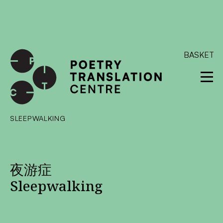
International shipping available - enter your address at
checkout to calculate the rate
Dismiss
SKIP TO CONTENT
BASKET
SLEEPWALKING
夜游症
Sleepwalking