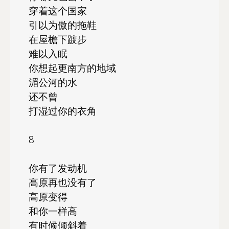
穿着这个国家
引以为傲的拖鞋
在屋檐下踱步
难以入眠
你想起更南方的地域
湄公河的水
还不曾
打湿过你的衣角
8
你有了发动机
高原再也没有了
高原变得
和你一样高
有时候倾斜着