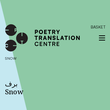
International shipping available - enter your address at
checkout to calculate the rate
Dismiss
SKIP TO CONTENT
BASKET
SNOW
برف
Snow