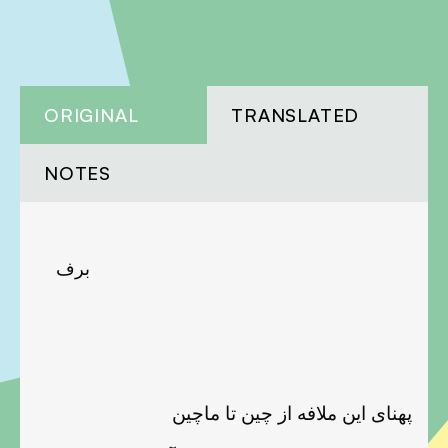
ORIGINAL
TRANSLATED
NOTES
برف
پهنای این ملافه از چين تا ماچين