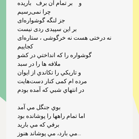
و بر تمام آن برف باريده
چرا نمی‌رسيم
جز لنگه گوشواره‌ای
بر اين سپيدی ردی نيست
نه درختی هست نه خرگوشی ، ستاره‌ای
كجاييم
گوشواره را كه انداختي در كشو
ملافه ها را در سبد
و تاريكي را تكاندي از ايوان
مرده ام کمی کنار دست‌هایت
در انتهاي شبي كه آمده بودم
بوي جنگل مي آمد
اما تمام راهها را پوشانده بود
برفي كه مي باريد
مي بارد، مي پوشاند هنوز...