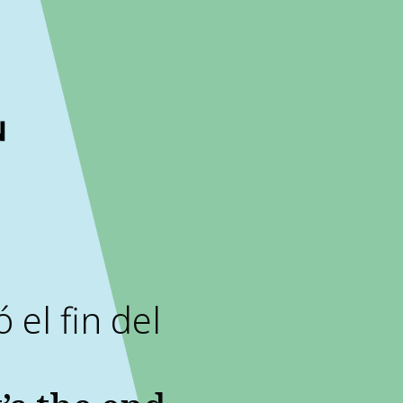
ckout to calculate the rate
Dismiss
 el fin del