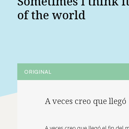
Sometimes I think it
of the world
ORIGINAL
A veces creo que llegó
A veces creo que llegó el fin del