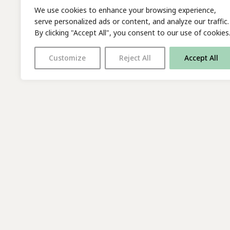
We use cookies to enhance your browsing experience,
serve personalized ads or content, and analyze our traffic.
By clicking "Accept All", you consent to our use of cookies
Customize
Reject All
Accept All
With thanks to all
our supporters