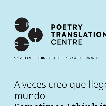
International shipping available - enter your address at che
SKIP TO CONTENT
SOMETIMES I THINK IT’S THE END OF THE WORLD
A veces creo que llegó
mundo