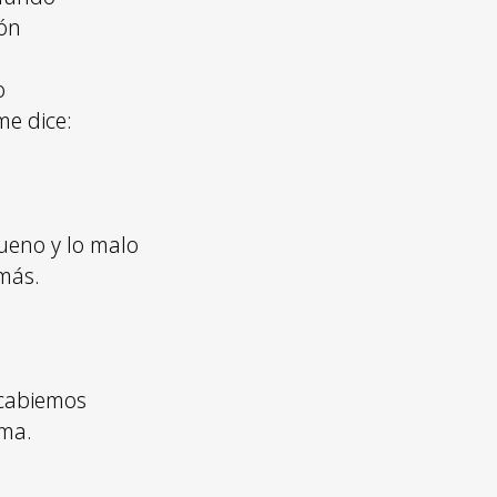
ión
o
me dice:
bueno y lo malo
más.
scabiemos
ama.