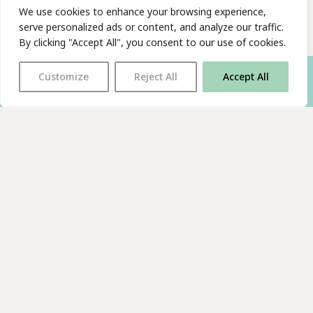
We use cookies to enhance your browsing experience,
serve personalized ads or content, and analyze our traffic.
By clicking "Accept All", you consent to our use of cookies.
Customize
Reject All
Accept All
With thanks to all
our supporters
JOIN OUR MAILING LIST
Find us on…
FACEBOOK
BLUESKY
INSTAGRAM
YOUTUBE