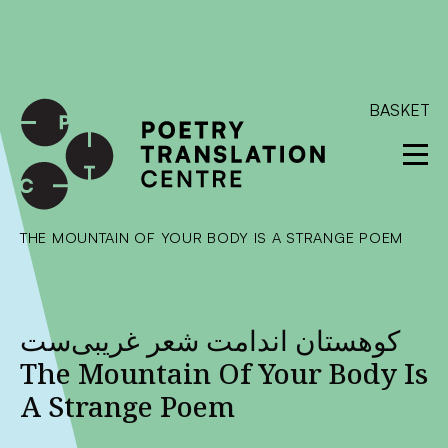
International shipping available - enter your address at
checkout to calculate the rate
Dismiss
SKIP TO CONTENT
BASKET
THE MOUNTAIN OF YOUR BODY IS A STRANGE POEM
کوهستان اندامت شعر غریبی‌ست
The Mountain Of Your Body Is
A Strange Poem