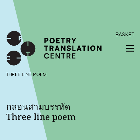
International shipping available - enter your address at
checkout to calculate the rate
Dismiss
SKIP TO CONTENT
BASKET
THREE LINE POEM
กลอนสามบรรทัด
Three line poem