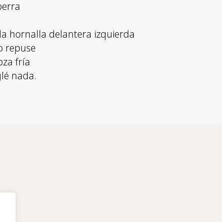
perra
e la hornalla delantera izquierda
no repuse
za fría
glé nada.