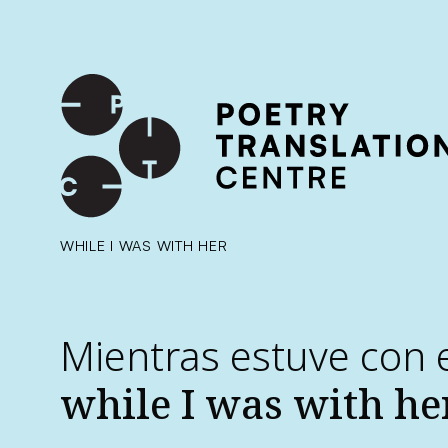
International shipping available - enter your address at che
SKIP TO CONTENT
WHILE I WAS WITH HER
Mientras estuve con e
while I was with he