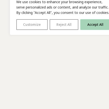
We use cookies to enhance your browsing experience,
serve personalized ads or content, and analyze our traffic.
By clicking "Accept All", you consent to our use of cookies
Customize
Reject All
Accept All
With thanks to all
our supporters