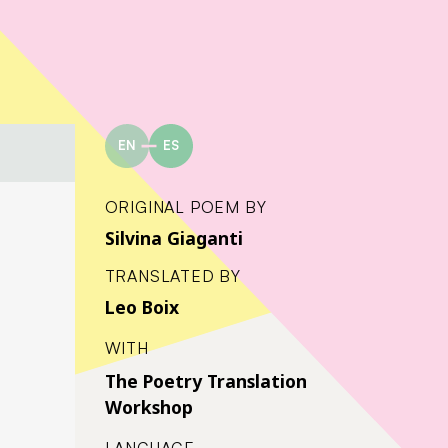
EN
ES
ORIGINAL POEM BY
Silvina Giaganti
TRANSLATED BY
Leo Boix
WITH
The Poetry Translation
Workshop
LANGUAGE