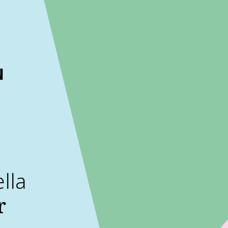
ckout to calculate the rate
Dismiss
lla
r