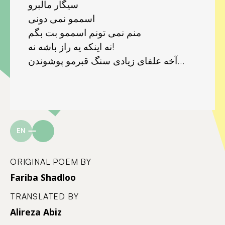
سیگار مالبرو
اسممو نمی دونی
منم نمی تونم اسممو بت بگم
نه اینکه یه راز باشه نه!
آخه علفای زیادی سنگ قبرمو پوشوندن…
EN
ORIGINAL POEM BY
Fariba Shadloo
TRANSLATED BY
Alireza Abiz