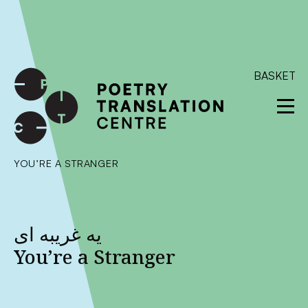
International shipping available - enter your address at
checkout to calculate the rate
Dismiss
SKIP TO CONTENT
BASKET
YOU’RE A STRANGER
یه غریبه ای
You’re a Stranger